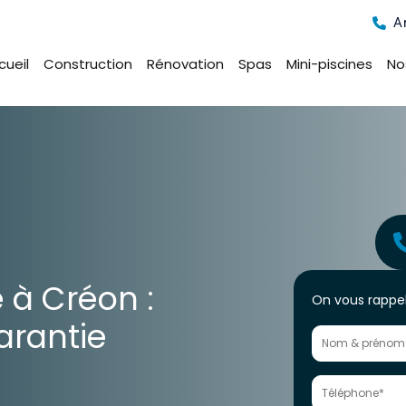
A
cueil
Construction
Rénovation
Spas
Mini-piscines
No
Formulaire
 à Créon :
On vous rappel
générateur
arantie
de
Leads