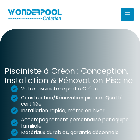
Aller
au
contenu
Pisciniste à Créon : Conception,
Installation & Rénovation Piscine
Votre pisciniste expert à Créon.
Construction/Rénovation piscine : Qualité
certifiée.
Installation rapide, même en hiver.
Accompagnement personnalisé par équipe
familiale.
Matériaux durables, garantie décennale.