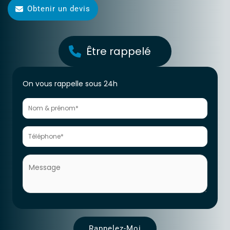
Obtenir un devis
Être rappelé
Formulaire
On vous rappelle sous 24h
générateur
de
Leads
Rappelez-Moi