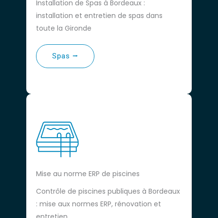
Installation de Spas à Bordeaux :
installation et entretien de spas dans
toute la Gironde
Spas ⭢
Mise au norme ERP de piscines
Contrôle de piscines publiques à Bordeaux
: mise aux normes ERP, rénovation et
entretien