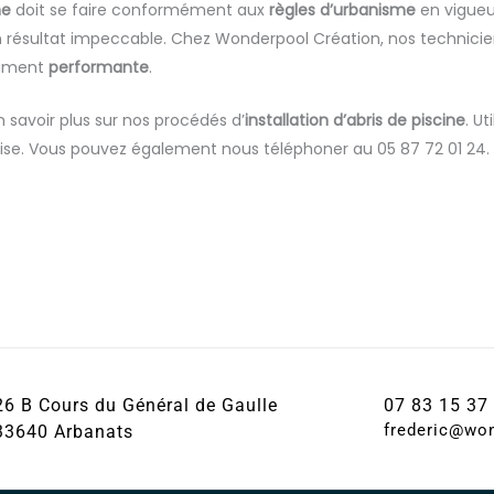
ne
doit se faire conformément aux
règles d’urbanisme
en vigueu
n résultat impeccable. Chez Wonderpool Création, nos technicie
lument
performante
.
 savoir plus sur nos procédés d’
installation d’abris de piscine
. U
ise. Vous pouvez également nous téléphoner au 05 87 72 01 24.
26 B Cours du Général de Gaulle
07 83 15 37
frederic@wo
33640 Arbanats