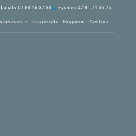
rbanats 07 83 15 37 33
Eysines 07 81 74 35 76
s services
Nos projets
Magasins
Contact