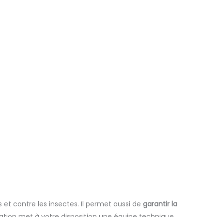
és et contre les insectes. Il permet aussi de
garantir la
ation met à votre disposition une équipe technique