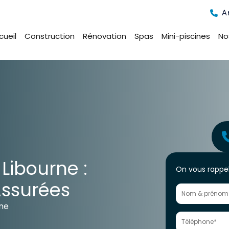
A
cueil
Construction
Rénovation
Spas
Mini-piscines
No
Formulaire
 Libourne :
On vous rappel
générateur
Assurées
de
Leads
rne