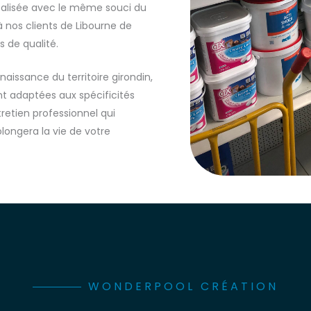
réalisée avec le même souci du
 nos clients de Libourne de
s de qualité.
aissance du territoire girondin,
t adaptées aux spécificités
retien professionnel qui
longera la vie de votre
WONDERPOOL CRÉATION