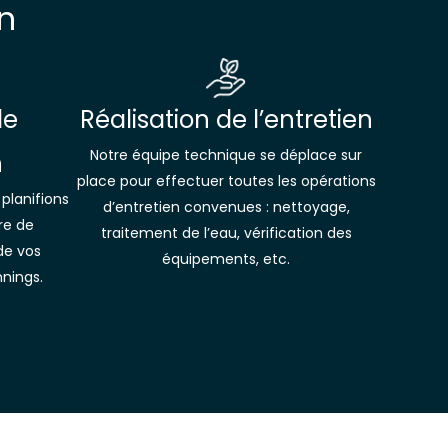
n
de
Réalisation de l’entretien
Notre équipe technique se déplace sur
n
place pour effectuer toutes les opérations
 planifions
d’entretien convenues : nettoyage,
re de
traitement de l’eau, vérification des
 de vos
équipements, etc.
nnings.