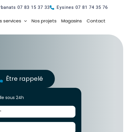
rbanats 07 83 15 37 33
Eysines 07 81 74 35 76
s services
Nos projets
Magasins
Contact
Être rappelé
le sous 24h