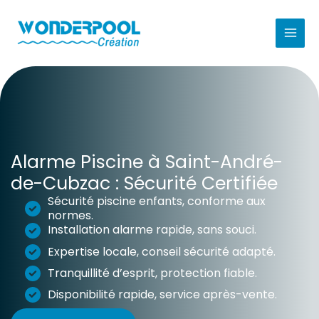
Aller
au
contenu
Alarme Piscine à Saint-André-
de-Cubzac : Sécurité Certifiée
Sécurité piscine enfants, conforme aux
normes.
Installation alarme rapide, sans souci.
Expertise locale, conseil sécurité adapté.
Tranquillité d’esprit, protection fiable.
Disponibilité rapide, service après-vente.