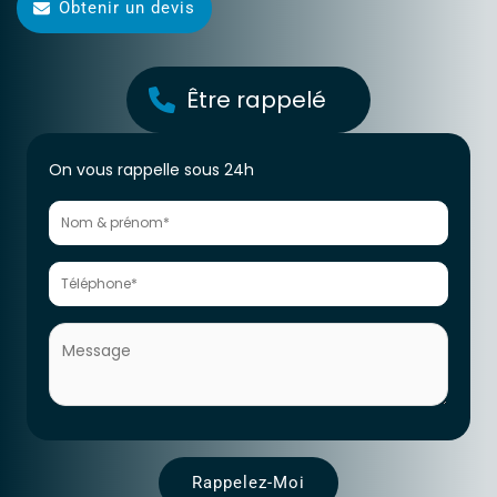
Obtenir un devis
Être rappelé
Formulaire
On vous rappelle sous 24h
générateur
de
Leads
Rappelez-Moi